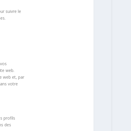
ur suivre le
les.
 vos
ite web.
te web et, par
sans votre
s profils
ans des