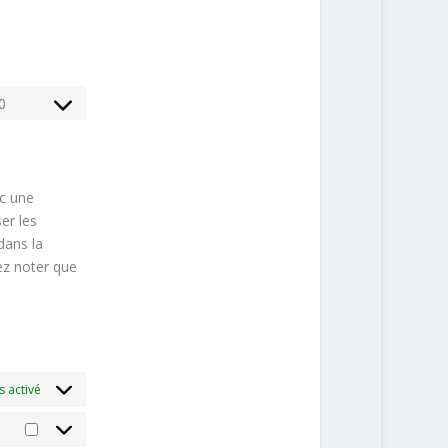
0
Consent
to
service
divers
ec une
er les
dans la
lez noter que
s activé
Marketing