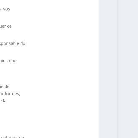
er vos
uer ce
esponsable du
oins que
ue de
e informés,
e la
contacter en