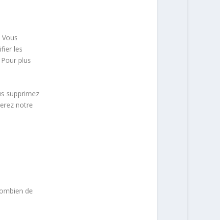
. Vous
fier les
 Pour plus
ous supprimez
terez notre
 combien de