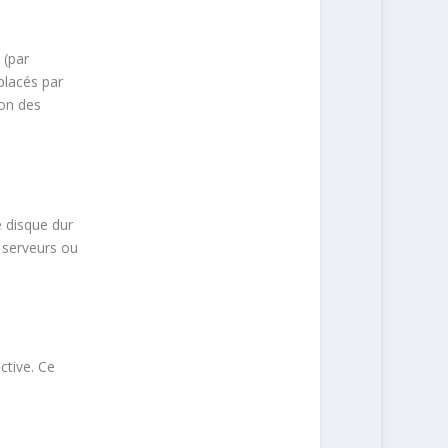
 (par
placés par
ion des
e disque dur
 serveurs ou
ctive. Ce