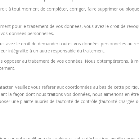
e droit à tout moment de compléter, corriger, faire supprimer ou bloqu
ment pour le traitement de vos données, vous avez le droit de révoq
 vos données personnelles.
ous avez le droit de demander toutes vos données personnelles au r
leur intégralité à un autre responsable du traitement.
ous opposer au traitement de vos données. Nous obtempérerons, à m
itement.
ntacter. Veuillez vous référer aux coordonnées au bas de cette politiq
nant la façon dont nous traitons vos données, nous aimerions en êtr
ser une plainte auprès de l’autorité de contrôle (l’autorité chargée d
s sur notre politique de cookies et cette déclaration, veuillez nous 